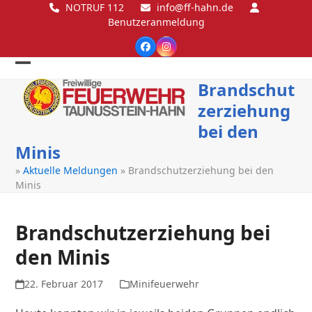
Skip
NOTRUF 112
info@ff-hahn.de
Benutzeranmeldung
to
content
Facebook
Instagram
Open
Close
Brandschut
mobile
mobile
zerziehung
menu
menu
bei den
Minis
»
Aktuelle Meldungen
»
Brandschutzerziehung bei den
Minis
Brandschutzerziehung bei
den Minis
22. Februar 2017
Minifeuerwehr