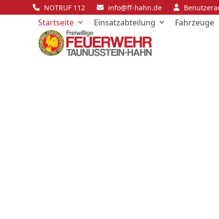
Skip
NOTRUF 112
info@ff-hahn.de
Benutzer
to
Startseite
Einsatzabteilung
Fahrzeuge
content