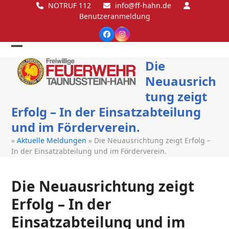
Skip
NOTRUF 112
info@ff-hahn.de
Benutzeranmeldung
to
content
Facebook
Instagram
Open
Close
Die
mobile
mobile
Neuausrich
menu
menu
tung zeigt
Erfolg – In der Einsatzabteilung
und im Förderverein.
»
Aktuelle Meldungen
»
Die Neuausrichtung zeigt Erfolg –
In der Einsatzabteilung und im Förderverein.
Die Neuausrichtung zeigt
Erfolg – In der
Einsatzabteilung und im