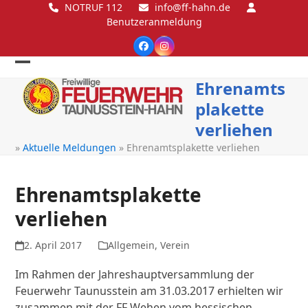
Skip
NOTRUF 112
info@ff-hahn.de
Benutzeranmeldung
to
content
Facebook
Instagram
Open
Close
Ehrenamts
mobile
mobile
plakette
menu
menu
verliehen
»
Aktuelle Meldungen
»
Ehrenamtsplakette verliehen
Ehrenamtsplakette
verliehen
2. April 2017
Allgemein
,
Verein
Im Rahmen der Jahreshauptversammlung der
Feuerwehr Taunusstein am 31.03.2017 erhielten wir
zusammen mit der FF Wehen vom hessischen