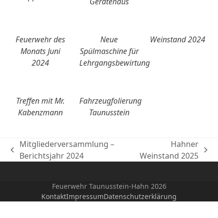
Gerätehaus
Feuerwehr des
Neue
Weinstand 2024
Monats Juni
Spülmaschine für
2024
Lehrgangsbewirtung
Treffen mit Mr.
Fahrzeugfolierung
Kabenzmann
Taunusstein
Mitgliederversammlung –
Hahner
vorheriger
Nächster
Berichtsjahr 2024
Weinstand 2025
Beitrag:
Beitrag:
Feuerwehr Taunusstein-Hahn 2026
Kontakt
Impressum
Datenschutzerklärung