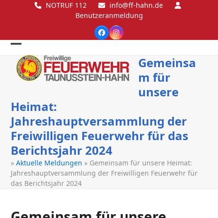
Skip
NOTRUF 112
info@ff-hahn.de
Benutzeranmeldung
to
content
Facebook
Instagram
Open
Close
Gemeinsa
mobile
mobile
m für
menu
menu
unsere
Heimat:
Jahreshauptversammlung der
Freiwilligen Feuerwehr für das
Berichtsjahr 2024
»
Aktuelle Meldungen
»
Gemeinsam für unsere Heimat:
Jahreshauptversammlung der Freiwilligen Feuerwehr für
das Berichtsjahr 2024
Gemeinsam für unsere