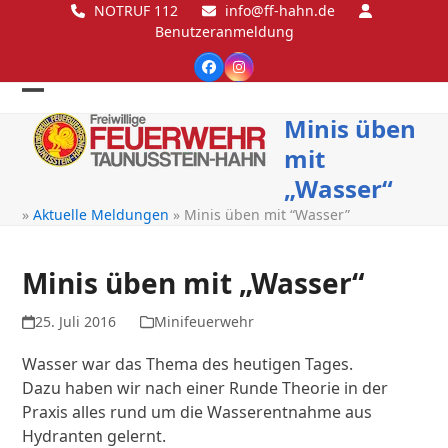
Skip
NOTRUF 112
info@ff-hahn.de
Benutzeranmeldung
to
content
Facebook
Instagram
Open
Close
Minis üben
mobile
mobile
mit
menu
menu
„Wasser“
»
Aktuelle Meldungen
»
Minis üben mit “Wasser”
Minis üben mit „Wasser“
25. Juli 2016
Minifeuerwehr
Wasser war das Thema des heutigen Tages.
Dazu haben wir nach einer Runde Theorie in der
Praxis alles rund um die Wasserentnahme aus
Hydranten gelernt.