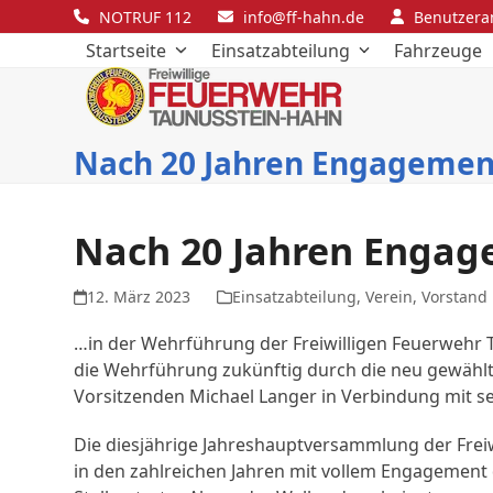
Skip
NOTRUF 112
info@ff-hahn.de
Benutzer
to
Startseite
Einsatzabteilung
Fahrzeuge
content
Nach 20 Jahren Engageme
Nach 20 Jahren Enga
12. März 2023
Einsatzabteilung
,
Verein
,
Vorstand
…in der Wehrführung der Freiwilligen Feuerwehr T
die Wehrführung zukünftig durch die neu gewählte
Vorsitzenden Michael Langer in Verbindung mit sei
Die diesjährige Jahreshauptversammlung der Frei
in den zahlreichen Jahren mit vollem Engagement