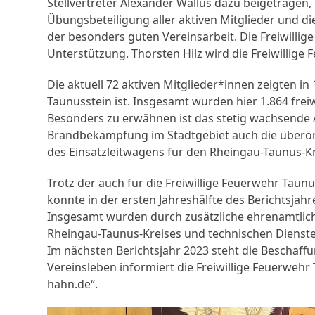
Stellvertreter Alexander Wallus dazu beigetragen,
Übungsbeteiligung aller aktiven Mitglieder und d
der besonders guten Vereinsarbeit. Die Freiwilli
Unterstützung. Thorsten Hilz wird die Freiwillige
Die aktuell 72 aktiven Mitglieder*innen zeigten in 
Taunusstein ist. Insgesamt wurden hier 1.864 freiw
Besonders zu erwähnen ist das stetig wachsende A
Brandbekämpfung im Stadtgebiet auch die überört
des Einsatzleitwagens für den Rheingau-Taunus-Kr
Trotz der auch für die Freiwillige Feuerwehr Tau
konnte in der ersten Jahreshälfte des Berichtsjahre
Insgesamt wurden durch zusätzliche ehrenamtlich
Rheingau-Taunus-Kreises und technischen Diensten
Im nächsten Berichtsjahr 2023 steht die Beschaf
Vereinsleben informiert die Freiwillige Feuerweh
hahn.de“.