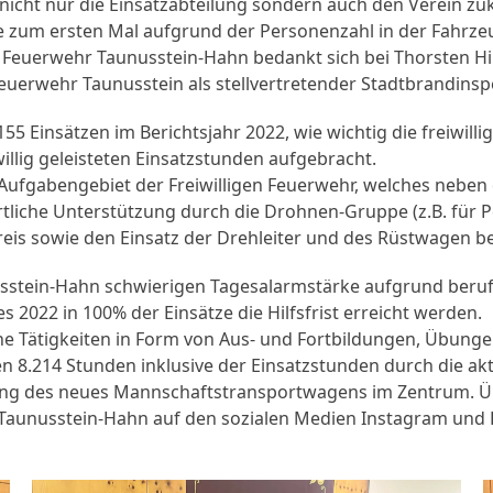
 nicht nur die Einsatzabteilung sondern auch den Verein zuk
ie zum ersten Mal aufgrund der Personenzahl in der Fahrze
ge Feuerwehr Taunusstein-Hahn bedankt sich bei Thorsten Hi
 Feuerwehr Taunusstein als stellvertretender Stadtbrandinsp
155 Einsätzen im Berichtsjahr 2022, wie wichtig die freiwill
illig geleisteten Einsatzstunden aufgebracht.
ufgabengebiet der Freiwilligen Feuerwehr, welches neben 
liche Unterstützung durch die Drohnen-Gruppe (z.B. für 
eis sowie den Einsatz der Drehleiter und des Rüstwagen be
nusstein-Hahn schwierigen Tagesalarmstärke aufgrund beruf
s 2022 in 100% der Einsätze die Hilfsfrist erreicht werden.
e Tätigkeiten in Form von Aus- und Fortbildungen, Übung
 8.214 Stunden inklusive der Einsatzstunden durch die akti
fung des neues Mannschaftstransportwagens im Zentrum. Üb
r Taunusstein-Hahn auf den sozialen Medien Instagram und 