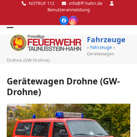
Skip
NOTRUF 112
info@ff-hahn.de
Benutzeranmeldung
to
content
Facebook
Instagram
Open
Close
Fahrzeuge
mobile
mobile
»
Fahrzeuge
»
menu
menu
Gerätewagen
Drohne (GW-Drohne)
Gerätewagen Drohne (GW-
Drohne)