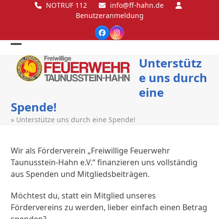
Skip
NOTRUF 112
info@ff-hahn.de
Benutzeranmeldung
to
content
Facebook
Instagram
Open
Close
Unterstütz
mobile
mobile
e uns durch
menu
menu
eine
Spende!
»
Unterstütze uns durch eine Spende!
Wir als Förderverein „Freiwillige Feuerwehr
Taunusstein-Hahn e.V.“ finanzieren uns vollständig
aus Spenden und Mitgliedsbeiträgen.
Möchtest du, statt ein Mitglied unseres
Fördervereins zu werden, lieber einfach einen Betrag