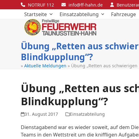
Skip
NOTRUF 112
info@ff-hahn.de
Benutzer
to
Startseite
Einsatzabteilung
Fahrzeuge
content
Übung „Retten aus schwier
Blindkupplung“?
»
Aktuelle Meldungen
»
Übung „Retten aus schwierigen 
Übung „Retten aus sch
Blindkupplung“?
31. August 2017
Einsatzabteilung
Dienstagabend war es wieder soweit, auf dem Diens
Teams in den Wettstreit um die kniffligen Aufgab