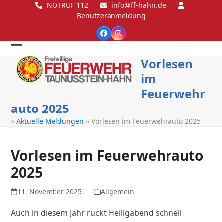
Skip
NOTRUF 112
info@ff-hahn.de
Benutzeranmeldung
to
content
Facebook
Instagram
Open
Close
Vorlesen
mobile
mobile
im
menu
menu
Feuerwehr
auto 2025
»
Aktuelle Meldungen
»
Vorlesen im Feuerwehrauto 2025
Vorlesen im Feuerwehrauto
2025
11. November 2025
Allgemein
Auch in diesem Jahr rückt Heiligabend schnell