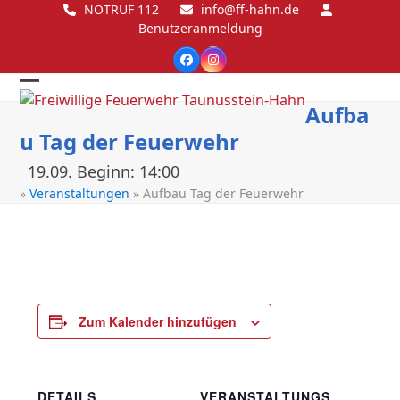
Skip
NOTRUF 112
info@ff-hahn.de
Benutzeranmeldung
to
content
Facebook
Instagram
Open
Close
Aufba
mobile
mobile
u Tag der Feuerwehr
menu
menu
19.09. Beginn: 14:00
»
Veranstaltungen
»
Aufbau Tag der Feuerwehr
Zum Kalender hinzufügen
DETAILS
VERANSTALTUNGS