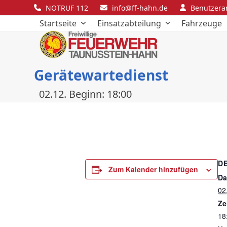
Skip
NOTRUF 112
info@ff-hahn.de
Benutzer
to
Startseite
Einsatzabteilung
Fahrzeuge
content
Gerätewartedienst
02.12. Beginn: 18:00
D
Zum Kalender hinzufügen
Da
02
Ze
18