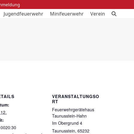
anmeldung
Jugendfeuerwehr
Minifeuerwehr
Verein
ETAILS
VERANSTALTUNGSO
RT
tum:
Feuerwehrgerätehaus
.12.
Taunusstein-Hahn
it:
Im Obergrund 4
:0020:30
Taunusstein
,
65232