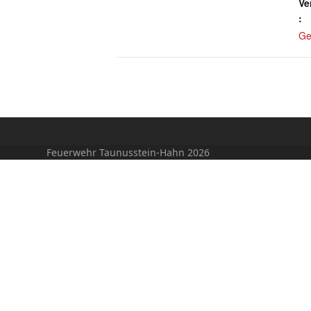
Ve
:
Ge
Feuerwehr Taunusstein-Hahn 2026