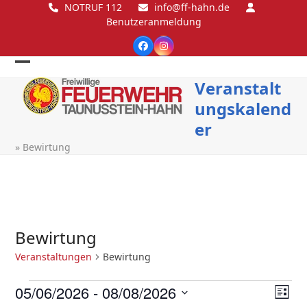
Skip
NOTRUF 112
info@ff-hahn.de
Benutzeranmeldung
to
content
Facebook
Instagram
Open
Close
Veranstalt
mobile
mobile
ungskalend
menu
menu
er
»
Bewirtung
Bewirtung
Veranstaltungen
Bewirtung
V
A
V
05/06/2026
 - 
08/08/2026
Liste