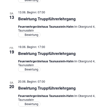
t
Bewirtung
t
e
i
n
13.06. Beginn: 07:00
SA.
o
13
-
Bewirtung Truppführerlehrgang
n
N
Feuerwehrgerätehaus Taunusstein-Hahn
Im Obergrund 4,
a
Taunusstein
Bewirtung
v
i
19.06. Beginn: 17:00
g
FR.
19
Bewirtung Truppführerlehrgang
a
t
Feuerwehrgerätehaus Taunusstein-Hahn
Im Obergrund 4,
Taunusstein
i
Bewirtung
o
n
20.06. Beginn: 07:00
SA.
20
Bewirtung Truppführerlehrgang
Feuerwehrgerätehaus Taunusstein-Hahn
Im Obergrund 4,
Taunusstein
Bewirtung