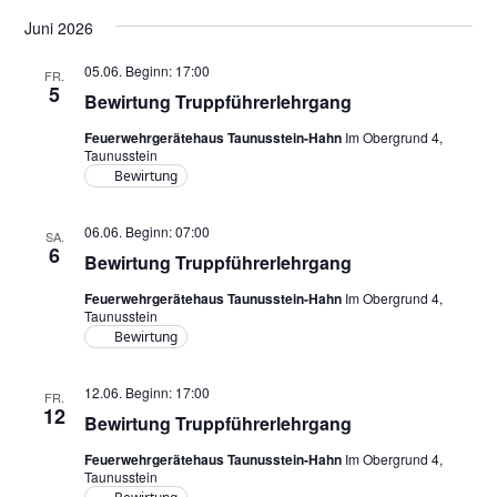
e
e
n
Datum
r
Juni 2026
wählen.
r
s
a
a
i
05.06. Beginn: 17:00
FR.
n
5
n
Bewirtung Truppführerlehrgang
c
s
s
h
t
Feuerwehrgerätehaus Taunusstein-Hahn
Im Obergrund 4,
Taunusstein
a
t
t
Bewirtung
l
a
e
t
l
06.06. Beginn: 07:00
n
SA.
u
6
Bewirtung Truppführerlehrgang
t
-
n
u
Feuerwehrgerätehaus Taunusstein-Hahn
Im Obergrund 4,
N
g
Taunusstein
A
n
a
Bewirtung
n
g
v
s
12.06. Beginn: 17:00
e
FR.
i
12
i
Bewirtung Truppführerlehrgang
n
g
c
Feuerwehrgerätehaus Taunusstein-Hahn
Im Obergrund 4,
a
h
Taunusstein