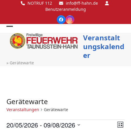
Skip
NOTRUF 112
info@ff-hahn.de
Benutzeranmeldung
to
content
Facebook
Instagram
Open
Close
Veranstalt
mobile
mobile
ungskalend
menu
menu
er
»
Gerätewarte
Gerätewarte
Veranstaltungen
Gerätewarte
V
A
V
20/05/2026
 - 
09/08/2026
Liste