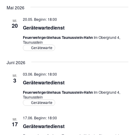
e
e
n
Datum
r
Mai 2026
wählen.
r
s
a
a
i
20.05. Beginn: 18:00
MI.
n
20
n
Gerätewartedienst
c
s
s
h
t
Feuerwehrgerätehaus Taunusstein-Hahn
Im Obergrund 4,
Taunusstein
a
t
t
Gerätewarte
l
a
e
t
Juni 2026
l
n
u
t
-
03.06. Beginn: 18:00
n
MI.
3
u
N
Gerätewartedienst
g
A
n
a
Feuerwehrgerätehaus Taunusstein-Hahn
Im Obergrund 4,
n
Taunusstein
g
v
Gerätewarte
s
e
i
i
n
g
17.06. Beginn: 18:00
MI.
c
17
Gerätewartedienst
a
h