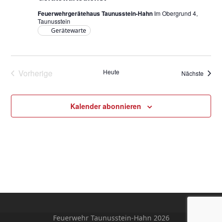
Feuerwehrgerätehaus Taunusstein-Hahn
Im Obergrund 4,
Taunusstein
Gerätewarte
Vorherige
Heute
Verans
Nächste
Veranstaltungen
Kalender abonnieren
Feuerwehr Taunusstein-Hahn 2026