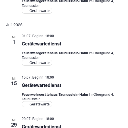
t
t
Feuerwehrgerätehaus Taunusstein-Hahn
Im Obergrund 4,
Taunusstein
e
i
Gerätewarte
n
o
-
Juli 2026
n
N
a
01.07. Beginn: 18:00
MI.
1
v
Gerätewartedienst
i
Feuerwehrgerätehaus Taunusstein-Hahn
Im Obergrund 4,
g
Taunusstein
Gerätewarte
a
t
15.07. Beginn: 18:00
i
MI.
15
Gerätewartedienst
o
n
Feuerwehrgerätehaus Taunusstein-Hahn
Im Obergrund 4,
Taunusstein
Gerätewarte
29.07. Beginn: 18:00
MI.
29
Gerätewartedienst