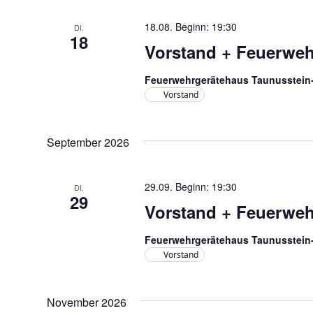
a
n
18.08. Beginn: 19:30
DI.
18
Vorstand + Feuerwe
s
t
Feuerwehrgerätehaus Taunusstei
Vorstand
a
l
September 2026
t
u
29.09. Beginn: 19:30
DI.
n
29
Vorstand + Feuerwe
g
Feuerwehrgerätehaus Taunusstei
e
Vorstand
n
November 2026