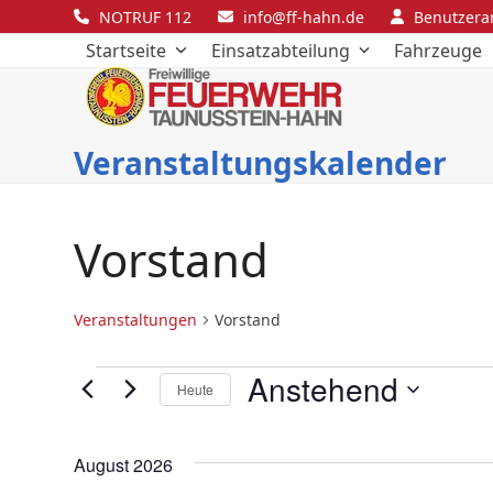
Skip
NOTRUF 112
info@ff-hahn.de
Benutzer
to
Startseite
Einsatzabteilung
Fahrzeuge
content
Veranstaltungskalender
Vorstand
Veranstaltungen
Vorstand
V
Anstehend
Heute
e
Datum
wählen.
r
August 2026