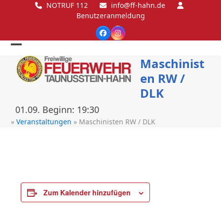
Skip
NOTRUF 112
info@ff-hahn.de
Benutzeranmeldung
to
content
Facebook
Instagram
Open
Close
Maschinist
mobile
mobile
en RW /
menu
menu
DLK
01.09. Beginn: 19:30
»
Veranstaltungen
»
Maschinisten RW / DLK
Zum Kalender hinzufügen