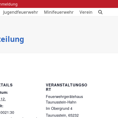
anmeldung
Jugendfeuerwehr
Minifeuerwehr
Verein
teilung
ETAILS
VERANSTALTUNGSO
RT
tum:
Feuerwehrgerätehaus
.12.
Taunusstein-Hahn
it:
Im Obergrund 4
:0021:30
Taunusstein
,
65232