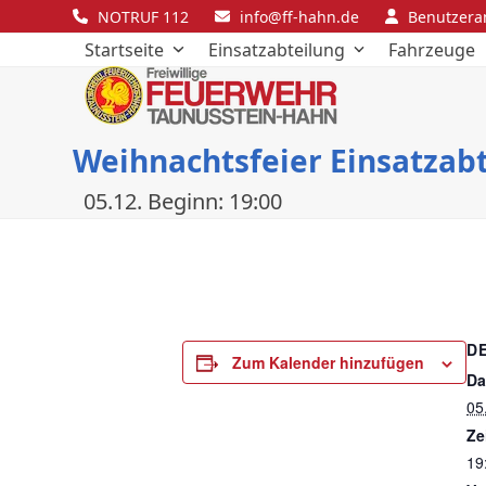
Skip
NOTRUF 112
info@ff-hahn.de
Benutzer
to
Startseite
Einsatzabteilung
Fahrzeuge
content
Weihnachtsfeier Einsatzab
05.12. Beginn: 19:00
D
Zum Kalender hinzufügen
Da
05
Ze
19