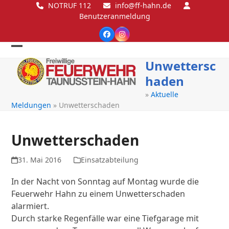
Skip
NOTRUF 112
info@ff-hahn.de
Benutzeranmeldung
to
content
Facebook
Instagram
Open
Close
Unwettersc
mobile
mobile
haden
menu
menu
»
Aktuelle
Meldungen
»
Unwetterschaden
Unwetterschaden
31. Mai 2016
Einsatzabteilung
In der Nacht von Sonntag auf Montag wurde die
Feuerwehr Hahn zu einem Unwetterschaden
alarmiert.
Durch starke Regenfälle war eine Tiefgarage mit