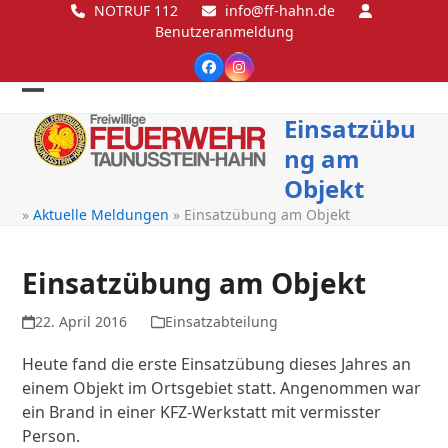
Skip
NOTRUF 112
info@ff-hahn.de
Benutzeranmeldung
to
content
Facebook
Instagram
Open
Close
Einsatzübu
mobile
mobile
ng am
menu
menu
Objekt
»
Aktuelle Meldungen
»
Einsatzübung am Objekt
Einsatzübung am Objekt
22. April 2016
Einsatzabteilung
Heute fand die erste Einsatzübung dieses Jahres an
einem Objekt im Ortsgebiet statt. Angenommen war
ein Brand in einer KFZ-Werkstatt mit vermisster
Person.