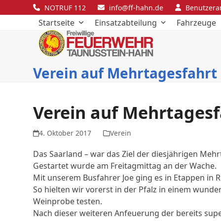
Skip
NOTRUF 112
info@ff-hahn.de
Benutzer
to
Startseite
Einsatzabteilung
Fahrzeuge
content
Verein auf Mehrtagesfahrt
Verein auf Mehrtagesf
4. Oktober 2017
Verein
Das Saarland – war das Ziel der diesjährigen Mehr
Gestartet wurde am Freitagmittag an der Wache.
Mit unserem Busfahrer Joe ging es in Etappen in 
So hielten wir vorerst in der Pfalz in einem wund
Weinprobe testen.
Nach dieser weiteren Anfeuerung der bereits sup