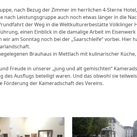
e, nach Bezug der Zimmer im herrlichen 4-Sterne Hotel, in
je nach Leistungsgruppe auch noch etwas länger in die Nac
rundfahrt der Weg in die Weltkulturerbestätte Völklinge
Führung, einen Einblick in die damalige Arbeit im Eisenwer
ir am Sonntag noch bei der „Saarschleife“ vorbei. Hier ha
arlandschaft.
elegenen Brauhaus in Mettlach mit kulinarischer Küche, wie
und Freude in unserer „jung und alt gemischten“ Kamerads
ng des Ausflugs beteiligt waren. Und das obwohl sie teilwei
ie Förderung der Kameradschaft des Vereins.