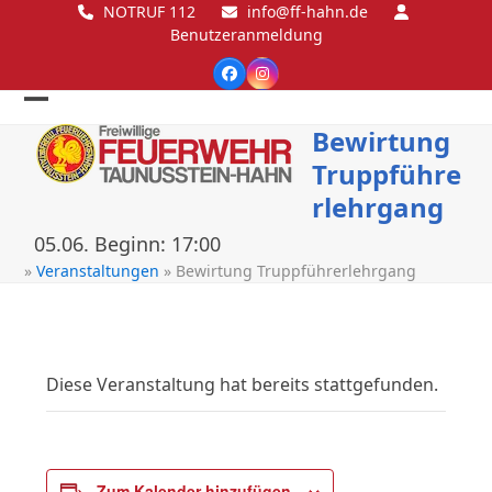
Skip
NOTRUF 112
info@ff-hahn.de
Benutzeranmeldung
to
content
Facebook
Instagram
Open
Close
Bewirtung
mobile
mobile
Truppführe
menu
menu
rlehrgang
05.06. Beginn: 17:00
»
Veranstaltungen
»
Bewirtung Truppführerlehrgang
Diese Veranstaltung hat bereits stattgefunden.
Zum Kalender hinzufügen