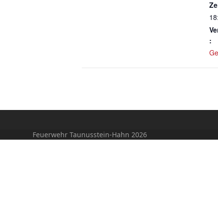
Ze
18
Ve
:
Ge
Feuerwehr Taunusstein-Hahn 2026