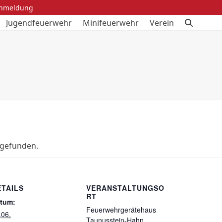
anmeldung
Jugendfeuerwehr
Minifeuerwehr
Verein
tgefunden.
ETAILS
VERANSTALTUNGSO
RT
tum:
Feuerwehrgerätehaus
.06.
Taunusstein-Hahn