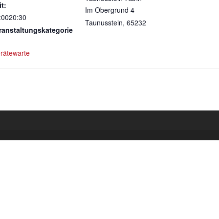
it:
Im Obergrund 4
:0020:30
Taunusstein
,
65232
ranstaltungskategorie
rätewarte