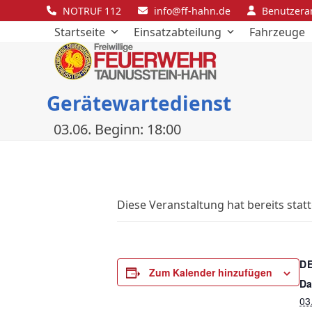
Skip
NOTRUF 112
info@ff-hahn.de
Benutzer
to
Startseite
Einsatzabteilung
Fahrzeuge
content
Gerätewartedienst
03.06. Beginn: 18:00
Diese Veranstaltung hat bereits stat
D
Zum Kalender hinzufügen
Da
03