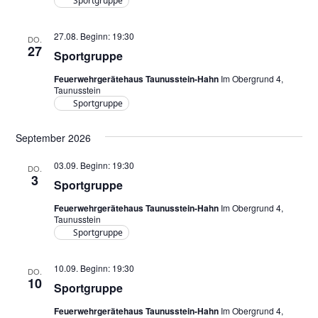
t
Sportgruppe
t
e
i
n
27.08. Beginn: 19:30
DO.
o
27
-
Sportgruppe
n
N
Feuerwehrgerätehaus Taunusstein-Hahn
Im Obergrund 4,
a
Taunusstein
Sportgruppe
v
i
September 2026
g
a
03.09. Beginn: 19:30
DO.
t
3
Sportgruppe
i
Feuerwehrgerätehaus Taunusstein-Hahn
Im Obergrund 4,
o
Taunusstein
n
Sportgruppe
10.09. Beginn: 19:30
DO.
10
Sportgruppe
Feuerwehrgerätehaus Taunusstein-Hahn
Im Obergrund 4,