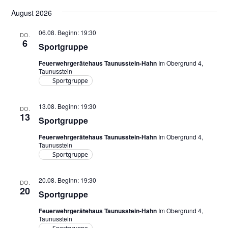
e
e
n
Datum
r
August 2026
wählen.
r
s
a
a
i
06.08. Beginn: 19:30
DO.
n
6
n
Sportgruppe
c
s
s
h
t
Feuerwehrgerätehaus Taunusstein-Hahn
Im Obergrund 4,
Taunusstein
a
t
t
Sportgruppe
l
a
e
t
l
13.08. Beginn: 19:30
n
DO.
u
13
Sportgruppe
t
-
n
u
Feuerwehrgerätehaus Taunusstein-Hahn
Im Obergrund 4,
N
g
Taunusstein
A
n
a
Sportgruppe
n
g
v
s
20.08. Beginn: 19:30
e
DO.
i
20
i
Sportgruppe
n
g
c
Feuerwehrgerätehaus Taunusstein-Hahn
Im Obergrund 4,
a
h
Taunusstein