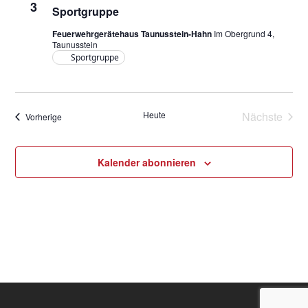
3
Sportgruppe
Feuerwehrgerätehaus Taunusstein-Hahn
Im Obergrund 4,
Taunusstein
Sportgruppe
Heute
Nächste
Veranstaltungen
Vorherige
Veransta
Kalender abonnieren