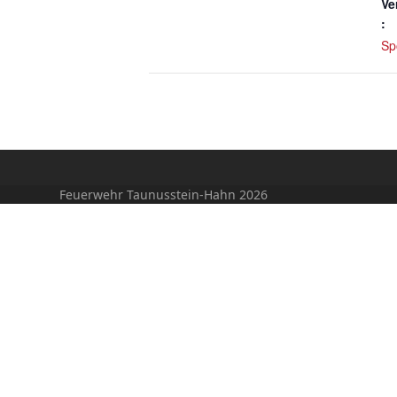
Ve
:
Sp
Feuerwehr Taunusstein-Hahn 2026