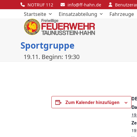
Skip
NOTRUF 112
info@ff-hahn.de
Benutzer
to
Startseite
Einsatzabteilung
Fahrzeuge
content
Sportgruppe
19.11. Beginn: 19:30
D
Zum Kalender hinzufügen
Da
19
Ze
19