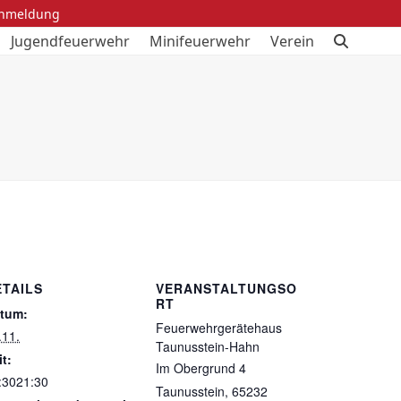
anmeldung
Jugendfeuerwehr
Minifeuerwehr
Verein
ETAILS
VERANSTALTUNGSO
RT
tum:
Feuerwehrgerätehaus
.11.
Taunusstein-Hahn
it:
Im Obergrund 4
:3021:30
Taunusstein
,
65232