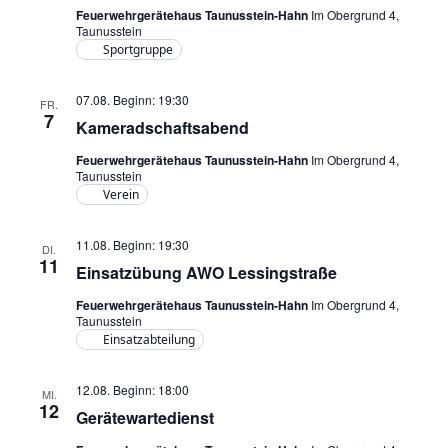
n
h
t
Feuerwehrgerätehaus Taunusstein-Hahn
Im Obergrund 4,
Taunusstein
s
a
t
Sportgruppe
l
t
e
t
07.08. Beginn: 19:30
n
a
FR.
u
7
Kameradschaftsabend
-
n
l
Feuerwehrgerätehaus Taunusstein-Hahn
Im Obergrund 4,
N
g
t
Taunusstein
A
a
Verein
u
n
v
s
n
11.08. Beginn: 19:30
DI.
i
11
i
Einsatzübung AWO Lessingstraße
g
g
c
Feuerwehrgerätehaus Taunusstein-Hahn
Im Obergrund 4,
a
h
e
Taunusstein
t
Einsatzabteilung
t
n
e
i
n
12.08. Beginn: 18:00
MI.
o
12
-
Gerätewartedienst
n
N