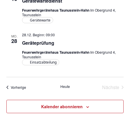
Gerätewartedienst
Feuerwehrgerätehaus Taunusstein-Hahn
Im Obergrund 4,
Taunusstein
Gerätewarte
28.12. Beginn: 09:00
MO.
28
Geräteprüfung
Feuerwehrgerätehaus Taunusstein-Hahn
Im Obergrund 4,
Taunusstein
Einsatzabteilung
Heute
Nächste
Veranstaltungen
Vorherige
Veransta
Kalender abonnieren