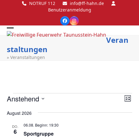
Skip
NOTRUF 112
info@ff-hahn.de
Benutzeranmeldung
to
content
Facebook
Instagram
Open
Close
Veran
mobile
mobile
staltungen
menu
menu
»
Veranstaltungen
V
A
V
Anstehend
Liste
e
n
e
Datum
r
August 2026
wählen.
s
r
a
i
06.08. Beginn: 19:30
DO.
n
a
6
Sportgruppe
c
s