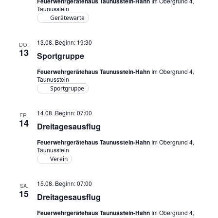
Feuerwehrgerätehaus Taunusstein-Hahn
Im Obergrund 4,
a
Taunusstein
Gerätewarte
v
i
13.08. Beginn: 19:30
g
DO.
13
Sportgruppe
a
t
Feuerwehrgerätehaus Taunusstein-Hahn
Im Obergrund 4,
Taunusstein
i
Sportgruppe
o
n
14.08. Beginn: 07:00
FR.
14
Dreitagesausflug
Feuerwehrgerätehaus Taunusstein-Hahn
Im Obergrund 4,
Taunusstein
Verein
15.08. Beginn: 07:00
SA.
15
Dreitagesausflug
Feuerwehrgerätehaus Taunusstein-Hahn
Im Obergrund 4,