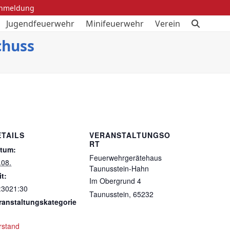
anmeldung
Jugendfeuerwehr
Minifeuerwehr
Verein
chuss
ETAILS
VERANSTALTUNGSO
RT
tum:
Feuerwehrgerätehaus
.08.
Taunusstein-Hahn
it:
Im Obergrund 4
:3021:30
Taunusstein
,
65232
ranstaltungskategorie
rstand