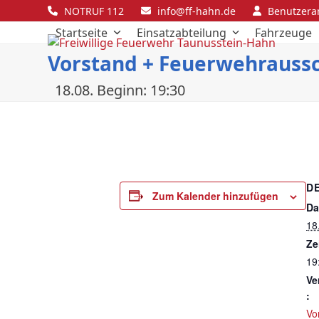
Skip
NOTRUF 112
info@ff-hahn.de
Benutzer
to
Startseite
Einsatzabteilung
Fahrzeuge
content
Vorstand + Feuerwehrauss
18.08. Beginn: 19:30
D
Zum Kalender hinzufügen
Da
18
Ze
19
Ve
:
Vo